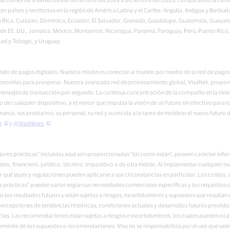
ntes países y territorios en la región de América Latina y el Caribe: Anguila, Antigua y Barb
ta Rica, Curazao, Dominica, Ecuador, El Salvador, Granada, Guadalupe, Guatemala, Guayana,
es de EE. UU., Jamaica, México, Montserrat, Nicaragua, Panamá, Paraguay, Perú, Puerto Rico
idad y Tobago, y Uruguay.
mundo de pagos digitales. Nuestra misión es conectar al mundo por medio de la red de pago
s economías para prosperar. Nuestra avanzada red de procesamiento global, VisaNet, propor
nsajes de transacción por segundo. La continua concentración de la compañía en la innov
 cualquier dispositivo, y el motor que impulsa la visión de un futuro sin efectivo para t
u marca, sus productos, su personal, su red y su escala a la tarea de moldear el nuevo futur
g
y
@VisaNews
.
ores prácticas” incluidas aquí son proporcionadas “tal como están”, poseen carácter info
, financiero, jurídico, técnico, impositivo o de otra índole. Al implementar cualquier nu
 qué leyes y regulaciones pueden aplicarse a sus circunstancias en particular. Los costos, a
prácticas” pueden variar según sus necesidades comerciales específicas y los requisitos d
s resultados futuros y están sujetas a riesgos, incertidumbres y supuestos que resultan di
percepciones de tendencias históricas, condiciones actuales y desarrollos futuros previst
as. Las recomendaciones están sujetas a riesgos e incertidumbres, los cuales pueden ocasi
emente de los supuestos o recomendaciones. Visa no se responsabiliza por el uso que uste