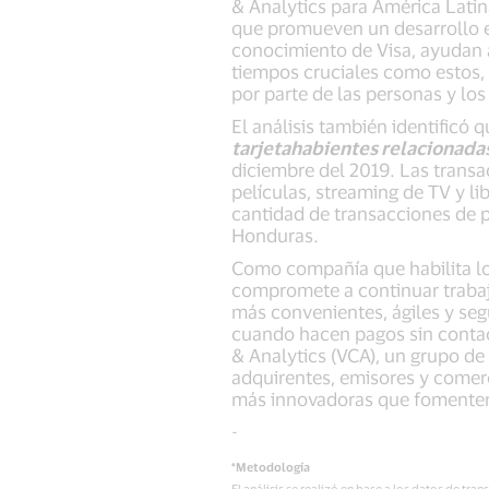
& Analytics para América Latina 
que promueven un desarrollo e
conocimiento de Visa, ayudan 
tiempos cruciales como estos, y
por parte de las personas y lo
El análisis también identificó 
tarjetahabientes relacionadas
diciembre del 2019. Las transa
películas, streaming de TV y li
cantidad de transacciones de p
Honduras.
Como compañía que habilita los
compromete a continuar trabaj
más convenientes, ágiles y seg
cuando hacen pagos sin contact
& Analytics (VCA), un grupo de 
adquirentes, emisores y comerc
más innovadoras que fomenten 
-
*Metodología
El análisis se realizó en base a los datos de t