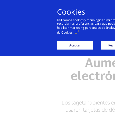
Cookies
Utilizamos cookies y tecnologías simila
recordar tus preferencias para que podamo
habilitar marketing personalizado (inclu
de Cookies.
Aceptar
Rech
Aume
electró
Los tarjetahabientes 
usaron tarjetas de 