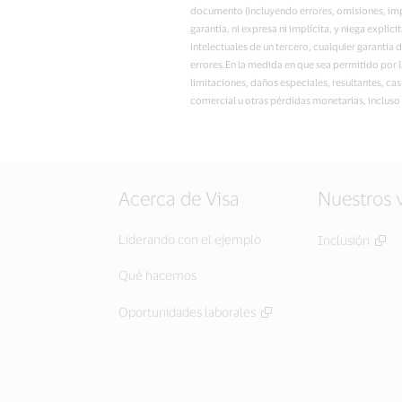
documento (incluyendo errores, omisiones, impr
garantía, ni expresa ni implícita, y niega explí
intelectuales de un tercero, cualquier garantía 
errores.En la medida en que sea permitido por l
limitaciones, daños especiales, resultantes, ca
comercial u otras pérdidas monetarias, incluso 
Acerca de Visa
Nuestros 
Liderando con el ejemplo
Inclusión
Qué hacemos
Oportunidades laborales