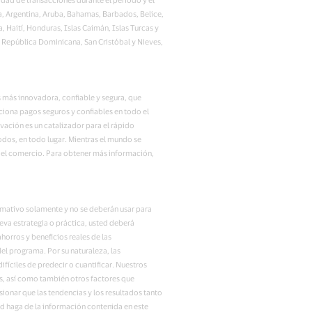
uda, Argentina, Aruba, Bahamas, Barbados, Belice,
 Haití, Honduras, Islas Caimán, Islas Turcas y
, República Dominicana, San Cristóbal y Nieves,
s más innovadora, confiable y segura, que
ciona pagos seguros y confiables en todo el
ación es un catalizador para el rápido
odos, en todo lugar. Mientras el mundo se
o del comercio. Para obtener más información,
rmativo solamente y no se deberán usar para
eva estrategia o práctica, usted deberá
horros y beneficios reales de las
el programa. Por su naturaleza, las
fíciles de predecir o cuantificar. Nuestros
os, así como también otros factores que
onar que las tendencias y los resultados tanto
d haga de la información contenida en este