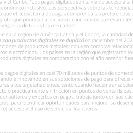
y el Caribe. "Los pagos digitales son la vía de acceso a la i
conómico inclusivo. Las perspectivas sobre las tendencias
a que el ecosistema de pagos comprenda las preferencias 
 otorgue prioridad a iniciativas e incentivos que estimulen
s negocios de todos los mercados".
que en la región de América Latina y el Caribe, la cantidad d
 con productos digitales se duplicó
en diciembre del 20
cciones de productos digitales incluyen compras relaciona
bros electrónicos. Los países en la región que registraron 
roductos digitales en comparación con el año anterior fuer
 pagos digitales en casi 70 millones de puntos de comerci
ando e innovando en sus soluciones de pago para ofrecer 
uras a los tarjetahabientes, tanto cuando hacen transaccio
o o prácticamente sin fricción en puntos de venta físicos.
consultores y expertos en pagos, trabaja junto con sus clie
ios, para identificar oportunidades para mejorar su desem
el acceso y el uso de servicios financieros.
ransacciones de VisaNet desde diciembre del 2019 a diciembre del 2020, comparando la cant