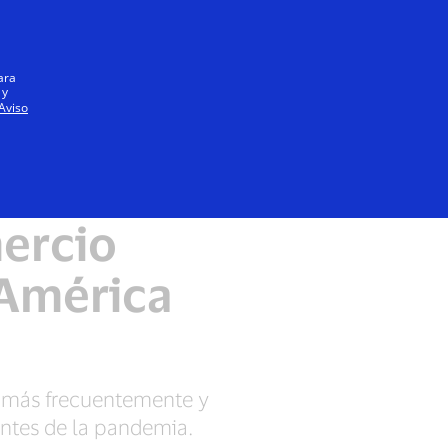
Iniciar sesión / registrarse
Todos
ara
 y
Aviso
ercio
 América
a más frecuentemente y
ntes de la pandemia.