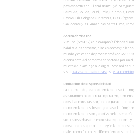
país especificado. El análisis incluyó los siguie
Bermuda, Bolivia, Brasil, Chile, Colombia, Cos
Caicos, Islas Vírgenes Británicas, Islas Vírgen
San Vicente y las Granadinas, Santa Lucía, Trin
Acerca de Visa Inc.
Visa Inc. (NYSE: V) es la compañía líder en el 
habilita a las personas, a las empresas y a la
mundo y es capaz de procesar más de 65.000 me
crecimiento del comercio conectado por medio de
mueve de lo análogo a lo digital, Visa aplica s
visite
usa.visa.com/aboutvisa
,
Visa.com/blo
Limitación de Responsabilidad
La información, las recomendaciones o las “mej
asesoramiento comercial, operativo, de mercadeo
consultar con su asesor jurídico para determinar
recomendaciones, los programas o las “mejores 
recomendaciones no garantizan el desempeño o lo
supuestos se basaron en nuestra experiencia y 
consideramos apropiados según las circunstanci
reales como futuros se diferencien considerabl