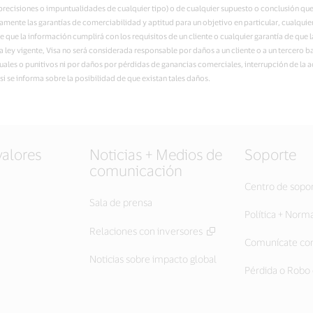
ecisiones o impuntualidades de cualquier tipo) o de cualquier supuesto o conclusión que
citamente las garantías de comerciabilidad y aptitud para un objetivo en particular, cualqui
de que la información cumplirá con los requisitos de un cliente o cualquier garantía de que 
a ley vigente, Visa no será considerada responsable por daños a un cliente o a un tercero b
suales o punitivos ni por daños por pérdidas de ganancias comerciales, interrupción de la
si se informa sobre la posibilidad de que existan tales daños.
valores
Noticias + Medios de
Soporte
comunicación
Centro de sopo
Sala de prensa
Política + Norm
Relaciones con inversores
Comunícate con
Noticias sobre impacto global
Pérdida o Robo 