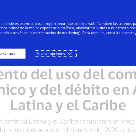
Saltar al contenido
Personas
Negocios
Innovadores
res donde es esencial para proporcionar nuestro sitio web. También las usamos p
s brindarte la mejor experiencia en línea, analizar tus visitas a nuestros sitios
yendo a través de nuestros socios de marketing). Para detalles, consulta nuestro
azar todo
Revisar opciones
NOTAS DE PRENSA
nto del uso del com
nico y del débito en
Latina y el Caribe
en América Latina y el Caribe compraron en líne
débito más a menudo en diciembre del 2020 que a