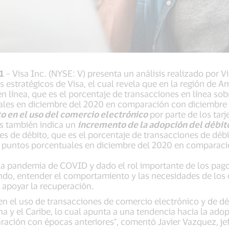
1
– Visa Inc. (NYSE: V) presenta un análisis realizado por V
 estratégicos de Visa, el cual revela que en la región de Am
 línea, que es el porcentaje de transacciones en línea sobr
uales en diciembre del 2020 en comparación con diciembre 
 en el uso del comercio electrónico
por parte de los tarj
is también indica un
incremento de la adopción del débito
s de débito, que es el porcentaje de transacciones de débit
 4 puntos porcentuales en diciembre del 2020 en comparaci
la pandemia de COVID y dado el rol importante de los pagos 
ndo, entender el comportamiento y las necesidades de lo
a apoyar la recuperación.
 en el uso de transacciones de comercio electrónico y de dé
 y el Caribe, lo cual apunta a una tendencia hacia la adop
ación con épocas anteriores", comentó Javier Vazquez, jef