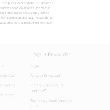
 usted pueda sacar de dicho uso. Visa no da
er garantía de no violación de los derechos
la información esté actualizada y libre de
ajo ningún fundamento legal, incluyendo, sin
 actividad comercial, pérdida de información
Legal + Privacidad
rte
Legal
as de Visa
Aviso de Privacidad
 nosotros
Preferencias sobre las
cookies
de tarjeta
Términos y Condiciones Visa
Club