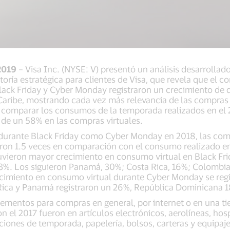
2019
– Visa Inc. (NYSE: V) presentó un análisis desarrollad
toría estratégica para clientes de Visa, que revela que el c
ack Friday y Cyber Monday registraron un crecimiento de d
 Caribe, mostrando cada vez más relevancia de las compras 
Al comparar los consumos de la temporada realizados en el 
 de un 58% en las compras virtuales.
 durante Black Friday como Cyber Monday en 2018, las comp
ieron 1.5 veces en comparación con el consumo realizado e
tuvieron mayor crecimiento en consumo virtual en Black Fr
53%. Los siguieron Panamá, 30%; Costa Rica, 16%; Colombia
cimiento en consumo virtual durante Cyber Monday se regis
Rica y Panamá registraron un 26%, República Dominicana 
ementos para compras en general, por internet o en una tie
 el 2017 fueron en artículos electrónicos, aerolíneas, hos
iones de temporada, papelería, bolsos, carteras y equipaj