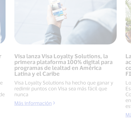
r
Visa lanza Visa Loyalty Solutions, la
La
primera plataforma 100% digital para
ac
programas de lealtad en América
c
Latina y el Caribe
F
de
Visa Loyalty Solutions ha hecho que ganar y
Lo
redimir puntos con Visa sea más fácil que
Es
 de
nunca
Co
en
Más información
es
Má