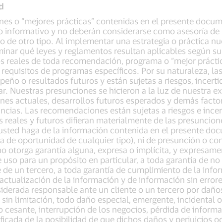
d
es o “mejores prácticas” contenidas en el presente docu
 informativo y no deberán considerarse como asesoría de n
al o de otro tipo. Al implementar una estrategia o práctica n
rminar qué leyes y reglamentos resultan aplicables según su
os reales de toda recomendación, programa o “mejor prácti
 requisitos de programas específicos. Por su naturaleza, 
eño o resultados futuros y están sujetas a riesgos, incer
icar. Nuestras presunciones se hicieron a la luz de nuestra 
ones actuales, desarrollos futuros esperados y demás fact
ncias. Las recomendaciones están sujetas a riesgos e ince
s reales y futuros difieran materialmente de las presunci
usted haga de la información contenida en el presente doc
ta de oportunidad de cualquier tipo), ni de presunción o c
 no otorga garantía alguna, expresa o implícita, y expresame
 uso para un propósito en particular, a toda garantía de no
e de un tercero, a toda garantía de cumplimiento de la info
 actualización de la información y de información sin error
siderada responsable ante un cliente o un tercero por daño
sin limitación, todo daño especial, emergente, incidental 
ro cesante, interrupción de los negocios, pérdida de inform
ificada de la posibilidad de que dichos daños y perjuicios o