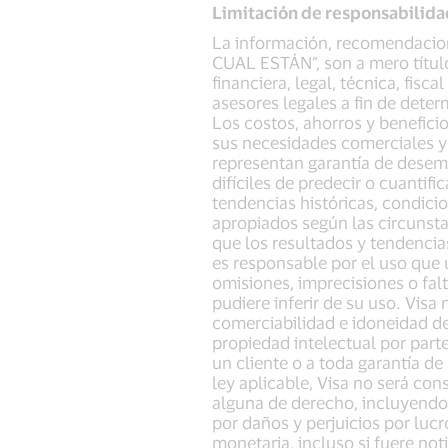
Limitación de responsabilida
La información, recomendacion
CUAL ESTÁN”, son a mero título
financiera, legal, técnica, fisc
asesores legales a fin de dete
Los costos, ahorros y benefici
sus necesidades comerciales y
representan garantía de desemp
difíciles de predecir o cuantif
tendencias históricas, condici
apropiados según las circunsta
que los resultados y tendencia
es responsable por el uso que 
omisiones, imprecisiones o fal
pudiere inferir de su uso. Visa
comerciabilidad e idoneidad de
propiedad intelectual por part
un cliente o a toda garantía de
ley aplicable, Visa no será con
alguna de derecho, incluyendo 
por daños y perjuicios por luc
monetaria, incluso si fuere not