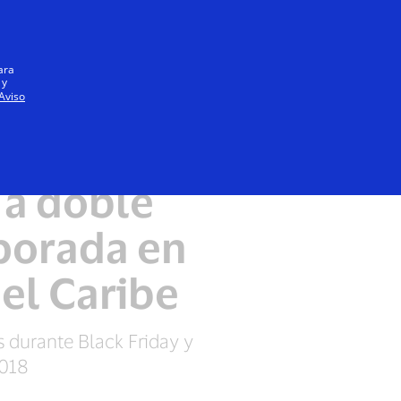
Iniciar sesión / registrarse
Todos
ara
 y
Aviso
 a doble
porada en
 el Caribe
 durante Black Friday y
2018