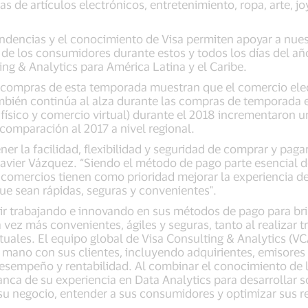
de artículos electrónicos, entretenimiento, ropa, arte, jo
tendencias y el conocimiento de Visa permiten apoyar a nues
 de los consumidores durante estos y todos los días del añ
ing & Analytics para América Latina y el Caribe.
as compras de esta temporada muestran que el comercio ele
ambién continúa al alza durante las compras de temporada e
físico y comercio virtual) durante el 2018 incrementaron u
omparación al 2017 a nivel regional.
ener la facilidad, flexibilidad y seguridad de comprar y paga
 Javier Vázquez. “Siendo el método de pago parte esencial
o comercios tienen como prioridad mejorar la experiencia 
ue sean rápidas, seguras y convenientes".
r trabajando e innovando en sus métodos de pago para brin
vez más convenientes, ágiles y seguras, tanto al realizar 
uales. El equipo global de Visa Consulting & Analytics (VC
 mano con sus clientes, incluyendo adquirientes, emisores y
esempeño y rentabilidad. Al combinar el conocimiento de l
lanca de su experiencia en Data Analytics para desarrollar 
 su negocio, entender a sus consumidores y optimizar sus r