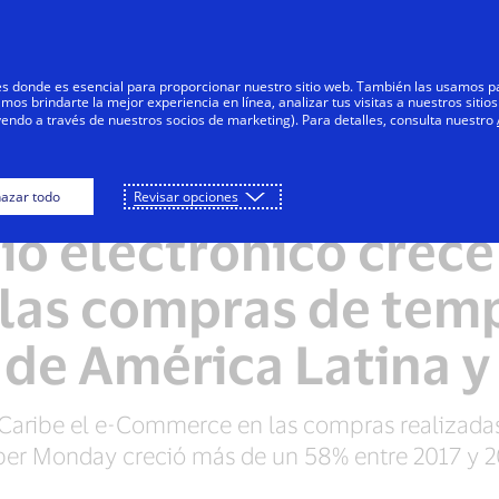
Saltar al contenido
Personas
Negocios
Innovadores
res donde es esencial para proporcionar nuestro sitio web. También las usamos p
s brindarte la mejor experiencia en línea, analizar tus visitas a nuestros sitios
yendo a través de nuestros socios de marketing). Para detalles, consulta nuestro
azar todo
Revisar opciones
NOTAS DE PRENSA
o electrónico crece
n las compras de tem
 de América Latina y
 Caribe el e-Commerce en las compras realizadas
er Monday creció más de un 58% entre 2017 y 