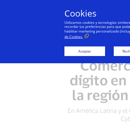
Cookies
Utilizamos cookies y tecnologías simila
recordar tus preferencias para que podamo
habilitar marketing personalizado (inclu
de Cookies.
Aceptar
Rech
Comerci
dígito e
la región
En América Latina y el
Cyb