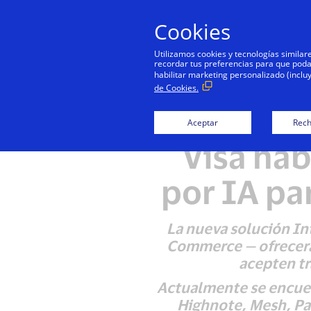
Cookies
Utilizamos cookies y tecnologías simila
recordar tus preferencias para que podamo
habilitar marketing personalizado (inclu
de Cookies.
Aceptar
Rech
Visa hab
por IA pa
La nueva solución In
Commerce — ofrecerá 
acepten tr
Actualmente se encuent
Highnote, Mesh, Pay