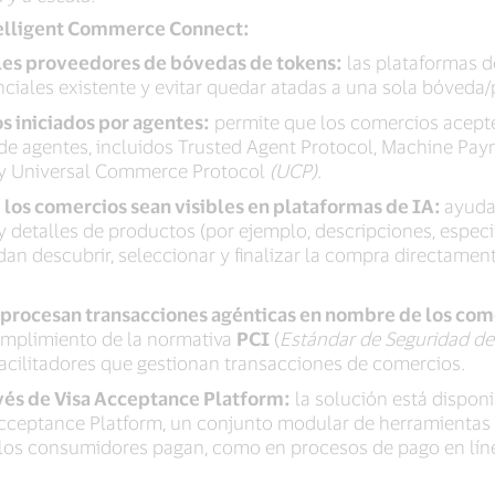
telligent Commerce Connect:
ales proveedores de bóvedas de tokens:
las plataformas d
nciales existente y evitar quedar atadas a una sola bóveda
s iniciados por agentes:
permite que los comercios acepte
 de agentes, incluidos Trusted Agent Protocol, Machine Pa
y Universal Commerce Protocol
(UCP)
.
 los comercios sean visibles en plataformas de IA:
ayuda
y detalles de productos (por ejemplo, descripciones, especif
n descubrir, seleccionar y finalizar la compra directament
 procesan transacciones agénticas en nombre de los com
cumplimiento de la normativa
PCI
(
Estándar de Seguridad de 
 facilitadores que gestionan transacciones de comercios.
avés de Visa Acceptance Platform:
la solución está disponi
 Acceptance Platform, un conjunto modular de herramientas
los consumidores pagan, como en procesos de pago en líne