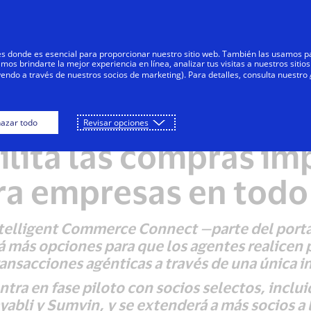
Saltar al contenido
Personas
Negocios
Innovadores
res donde es esencial para proporcionar nuestro sitio web. También las usamos p
s brindarte la mejor experiencia en línea, analizar tus visitas a nuestros sitios
yendo a través de nuestros socios de marketing). Para detalles, consulta nuestro
azar todo
Revisar opciones
NOTAS DE PRENSA
ilita las compras i
ra empresas en tod
telligent Commerce Connect —parte del portaf
más opciones para que los agentes realicen 
ansacciones agénticas a través de una única i
ra en fase piloto con socios selectos, inclu
abli y Sumvin, y se extenderá a más socios a l