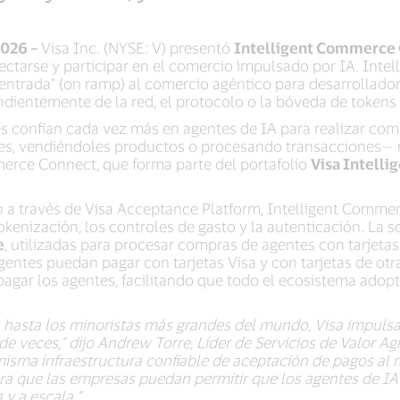
2026 –
Visa Inc. (NYSE: V) presentó
Intelligent Commerce
nectarse y participar en el comercio impulsado por IA. In
entrada” (on ramp) al comercio agéntico para desarrollado
dientemente de la red, el protocolo o la bóveda de tokens 
 confían cada vez más en agentes de IA para realizar com
es, vendiéndoles productos o procesando transacciones— n
erce Connect, que forma parte del portafolio
Visa Intell
 a través de Visa Acceptance Platform, Intelligent Commer
tokenización, los controles de gasto y la autenticación. La s
e
, utilizadas para procesar compras de agentes con tarjetas
gentes puedan pagar con tarjetas Visa y con tarjetas de ot
gar los agentes, facilitando que todo el ecosistema adopt
hasta los minoristas más grandes del mundo, Visa impulsa
de veces,” dijo Andrew Torre, Líder de Servicios de Valor Ag
sma infraestructura confiable de aceptación de pagos al
ra que las empresas puedan permitir que los agentes de I
y a escala.”