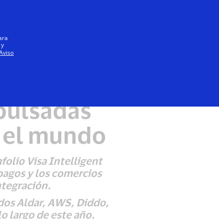
Iniciar sesión / registrarse
Todos
ara
 y
Aviso
mpulsadas
o el mundo
olio Visa Intelligent
pagos y los comercios
ntegración.
idos Aldar, AWS, Diddo,
o largo de este año.