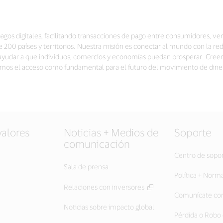
pagos digitales, facilitando transacciones de pago entre consumidores, ven
00 países y territorios. Nuestra misión es conectar al mundo con la re
a ayudar a que individuos, comercios y economías puedan prosperar. Cree
vemos el acceso como fundamental para el futuro del movimiento de din
valores
Noticias + Medios de
Soporte
comunicación
Centro de sopo
Sala de prensa
Política + Norm
Relaciones con inversores
Comunícate con
Noticias sobre impacto global
Pérdida o Robo 