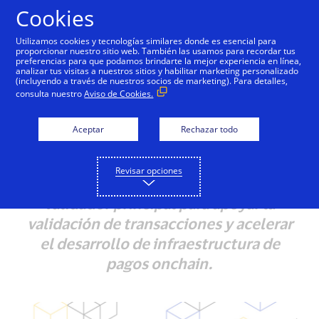
Saltar al contenido
Cookies
Utilizamos cookies y tecnologías similares donde es esencial para
proporcionar nuestro sitio web. También las usamos para recordar tus
preferencias para que podamos brindarte la mejor experiencia en línea,
analizar tus visitas a nuestros sitios y habilitar marketing personalizado
NOTAS DE PRENSA
(incluyendo a través de nuestros socios de marketing). Para detalles,
consulta nuestro
Aviso de Cookies.
Visa lanza nodo
validador en la
Aceptar
Rechazar todo
blockchain Tempo
Revisar opciones
Visa se une a la red Tempo como un
validador principal para apoyar la
validación de transacciones y acelerar
el desarrollo de infraestructura de
pagos onchain.