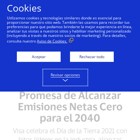
Saltar al contenido
Cookies
Utilizamos cookies y tecnologías similares donde es esencial para
proporcionar nuestro sitio web. También las usamos para recordar tus
preferencias para que podamos brindarte la mejor experiencia en línea,
analizar tus visitas a nuestros sitios y habilitar marketing personalizado
NOTA DE PRENSA
(incluyendo a través de nuestros socios de marketing). Para detalles,
consulta nuestro
Aviso de Cookies.
Visa Refuerza su
Aceptar
Rechazar todo
Compromiso Global con
la Sustentabilidad
Revisar opciones
Medioambiental con la
Promesa de Alcanzar
Emisiones Netas Cero
para el 2040
Visa celebra el Día de la Tierra 2021 con
hitos líderes en la industria, alianzas