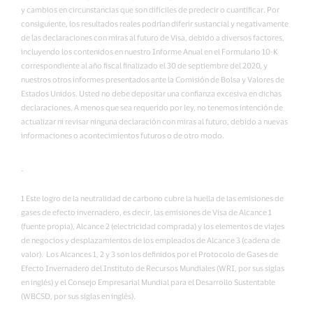
y cambios en circunstancias que son difíciles de predecir o cuantificar. Por
consiguiente, los resultados reales podrían diferir sustancial y negativamente
de las declaraciones con miras al futuro de Visa, debido a diversos factores,
incluyendo los contenidos en nuestro Informe Anual en el Formulario 10-K
correspondiente al año fiscal finalizado el 30 de septiembre del 2020, y
nuestros otros informes presentados ante la Comisión de Bolsa y Valores de
Estados Unidos. Usted no debe depositar una confianza excesiva en dichas
declaraciones. A menos que sea requerido por ley, no tenemos intención de
actualizar ni revisar ninguna declaración con miras al futuro, debido a nuevas
informaciones o acontecimientos futuros o de otro modo.
-
1 Este logro de la neutralidad de carbono cubre la huella de las emisiones de
gases de efecto invernadero, es decir, las emisiones de Visa de Alcance 1
(fuente propia), Alcance 2 (electricidad comprada) y los elementos de viajes
de negocios y desplazamientos de los empleados de Alcance 3 (cadena de
valor). Los Alcances 1, 2 y 3 son los definidos por el Protocolo de Gases de
Efecto Invernadero del Instituto de Recursos Mundiales (WRI, por sus siglas
en inglés) y el Consejo Empresarial Mundial para el Desarrollo Sustentable
(WBCSD, por sus siglas en inglés).