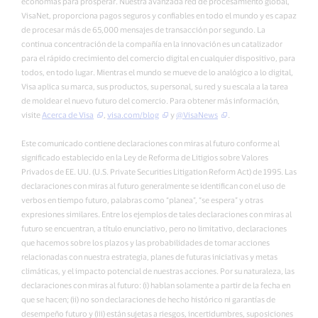
economías para prosperar. Nuestra avanzada red de procesamiento global,
VisaNet, proporciona pagos seguros y confiables en todo el mundo y es capaz
de procesar más de 65,000 mensajes de transacción por segundo. La
continua concentración de la compañía en la innovación es un catalizador
para el rápido crecimiento del comercio digital en cualquier dispositivo, para
todos, en todo lugar. Mientras el mundo se mueve de lo analógico a lo digital,
Visa aplica su marca, sus productos, su personal, su red y su escala a la tarea
de moldear el nuevo futuro del comercio. Para obtener más información,
visite
Acerca de Visa
,
visa.com/blog
y
@VisaNews
.
Este comunicado contiene declaraciones con miras al futuro conforme al
significado establecido en la Ley de Reforma de Litigios sobre Valores
Privados de EE. UU. (U.S. Private Securities Litigation Reform Act) de 1995. Las
declaraciones con miras al futuro generalmente se identifican con el uso de
verbos en tiempo futuro, palabras como “planea”, “se espera” y otras
expresiones similares. Entre los ejemplos de tales declaraciones con miras al
futuro se encuentran, a título enunciativo, pero no limitativo, declaraciones
que hacemos sobre los plazos y las probabilidades de tomar acciones
relacionadas con nuestra estrategia, planes de futuras iniciativas y metas
climáticas, y el impacto potencial de nuestras acciones. Por su naturaleza, las
declaraciones con miras al futuro: (i) hablan solamente a partir de la fecha en
que se hacen; (ii) no son declaraciones de hecho histórico ni garantías de
desempeño futuro y (iii) están sujetas a riesgos, incertidumbres, suposiciones