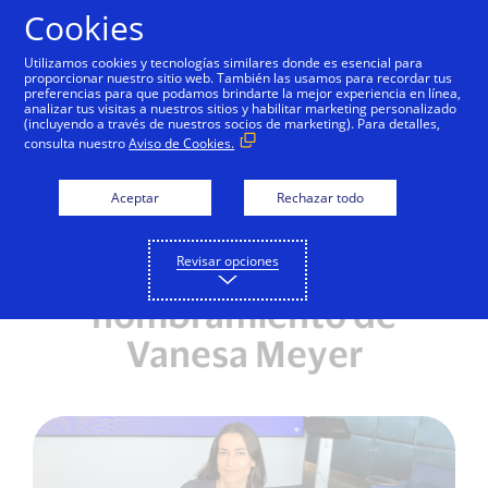
Saltar al contenido
Cookies
Utilizamos cookies y tecnologías similares donde es esencial para
proporcionar nuestro sitio web. También las usamos para recordar tus
preferencias para que podamos brindarte la mejor experiencia en línea,
analizar tus visitas a nuestros sitios y habilitar marketing personalizado
NOTAS DE PRENSA
(incluyendo a través de nuestros socios de marketing). Para detalles,
consulta nuestro
Aviso de Cookies.
Visa consolida esfuerzos
de innovación en
Aceptar
Rechazar todo
América Latina y el
Revisar opciones
Caribe con el
nombramiento de
Vanesa Meyer