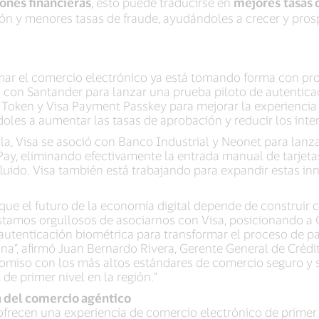
iones financieras
, esto puede traducirse en
mejores
tasas 
ón y menores tasas de fraude, ayudándoles a crecer y pro
rmar el comercio electrónico ya está tomando forma con pro
ció con Santander para lanzar una prueba piloto de autentic
ud Token y Visa Payment Passkey para mejorar la experienci
doles a aumentar las tasas de aprobación y reducir los inte
a, Visa se asoció con Banco Industrial y Neonet para lanza
ay, eliminando efectivamente la entrada manual de tarjeta
luido. Visa también está trabajando para expandir estas i
que el futuro de la economía digital depende de construir c
 estamos orgullosos de asociarnos con Visa, posicionando a
 autenticación biométrica para transformar el proceso de pa
ona”, afirmó Juan Bernardo Rivera, Gerente General de Crédi
romiso con los más altos estándares de comercio seguro y si
 de primer nivel en la región.”
a del comercio agéntico
ofrecen una experiencia de comercio electrónico de primer