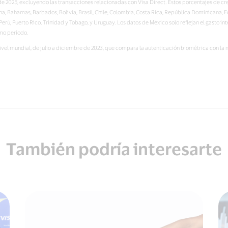
 de 2025, excluyendo las transacciones relacionadas con Visa Direct. Estos porcentajes de c
na, Bahamas, Barbados, Bolivia, Brasil, Chile, Colombia, Costa Rica, República Dominicana, 
erú, Puerto Rico, Trinidad y Tobago, y Uruguay. Los datos de México solo reflejan el gasto i
smo período.
nivel mundial, de julio a diciembre de 2023, que compara la autenticación biométrica con 
También podría interesarte