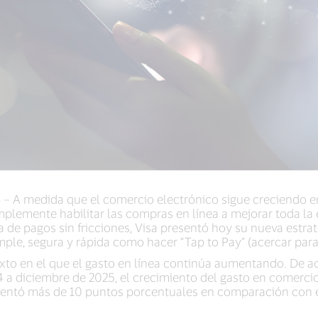
6
– A medida que el comercio electrónico sigue creciendo en 
lemente habilitar las compras en línea a mejorar toda la e
 de pagos sin fricciones, Visa presentó hoy su nueva estra
mple, segura y rápida como hacer “Tap to Pay” (acercar para
xto en el que el gasto en línea continúa aumentando. De a
4 a diciembre de 2025, el crecimiento del gasto en comercio
mentó más de 10 puntos porcentuales en comparación con 