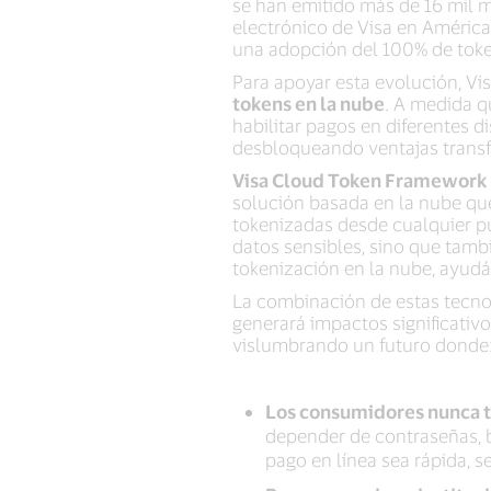
se han emitido más de 16 mil m
electrónico de Visa en América
una adopción del 100% de toke
Para apoyar esta evolución, Vi
tokens en la nube
. A medida q
habilitar pagos en diferentes d
desbloqueando ventajas trans
Visa Cloud Token Framework 
solución basada en la nube qu
tokenizadas desde cualquier p
datos sensibles, sino que tambi
tokenización en la nube, ayudá
La combinación de estas tecnolo
generará impactos significativ
vislumbrando un futuro donde
Los consumidores nunca te
depender de contraseñas, b
pago en línea sea rápida, se