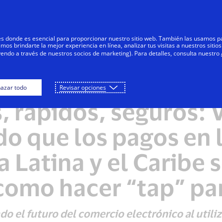
Saltar al contenido
Personas
Negocios
Innovadores
res donde es esencial para proporcionar nuestro sitio web. También las usamos p
s brindarte la mejor experiencia en línea, analizar tus visitas a nuestros sitios
yendo a través de nuestros socios de marketing). Para detalles, consulta nuestro
azar todo
Revisar opciones
NOTAS DE PRENSA
, rápidos, seguros: V
o que los pagos en 
 Latina y el Caribe 
 como hacer “tap” pa
o el futuro del comercio electrónico al utiliza