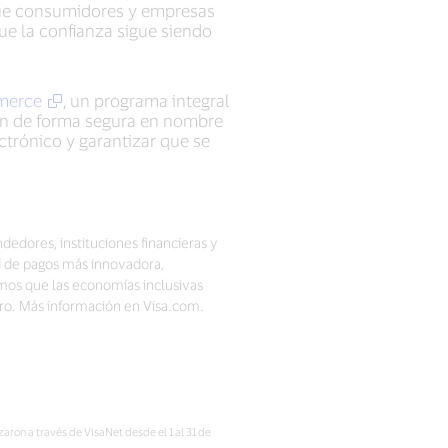
 que consumidores y empresas
ue la confianza sigue siendo
mmerce
, un programa integral
úen de forma segura en nombre
ctrónico y garantizar que se
dedores, instituciones financieras y
d de pagos más innovadora,
mos que las economías inclusivas
ro. Más información en Visa.com.
ron a través de VisaNet desde el 1 al 31 de