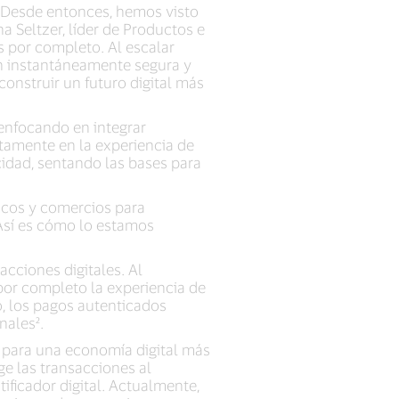
. Desde entonces, hemos visto
a Seltzer, líder de Productos e
s por completo. Al escalar
an instantáneamente segura y
nstruir un futuro digital más
á enfocando en integrar
tamente en la experiencia de
cidad, sentando las bases para
ancos y comercios para
 Así es cómo lo estamos
acciones digitales. Al
 por completo la experiencia de
o, los pagos autenticados
nales².
 para una economía digital más
ge las transacciones al
ificador digital. Actualmente,