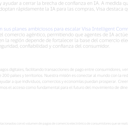
 y ayudar a cerrar la brecha de confianza en IA. A medida
adoptan rápidamente la IA para las compras, Visa destaca q
 sus planes ambiciosos para escalar Visa Intelligent Co
 el comercio agéntico, permitiendo que agentes de IA act
en la región depende de fortalecer la base del comercio ele
guridad, confiabilidad y confianza del consumidor.
pagos digitales, facilitando transacciones de pago entre consumidores, ven
00 países y territorios. Nuestra misión es conectar al mundo con la re
a ayudar a que individuos, comercios y economías puedan prosperar. Cree
vemos el acceso como fundamental para el futuro del movimiento de dine
relacionados con el volumen de pagos de comercio electrónico de consumidores que se realiza