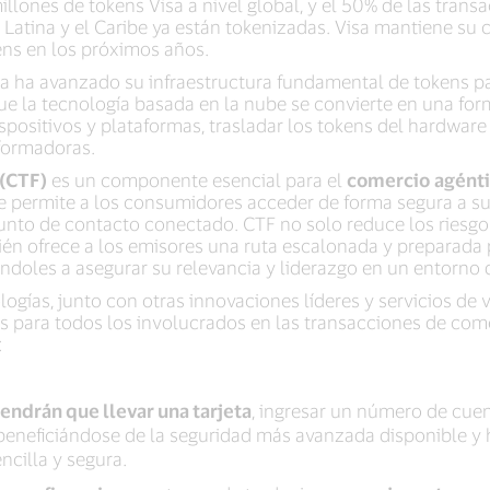
illones de tokens Visa a nivel global, y el 50% de las tran
 Latina y el Caribe ya están tokenizadas. Visa mantiene s
ns en los próximos años.
sa ha avanzado su infraestructura fundamental de tokens p
ue la tecnología basada en la nube se convierte en una for
ispositivos y plataformas, trasladar los tokens del hardware
formadoras.
(CTF)
es un componente esencial para el
comercio
agént
e permite a los consumidores acceder de forma segura a s
unto de contacto conectado. CTF no solo reduce los riesg
én ofrece a los emisores una ruta escalonada y preparada pa
ndoles a asegurar su relevancia y liderazgo en un entorno
gías, junto con otras innovaciones líderes y servicios de v
os para todos los involucrados en las transacciones de come
:
ndrán que llevar una tarjeta
, ingresar un número de cuent
eneficiándose de la seguridad más avanzada disponible y 
ncilla y segura.