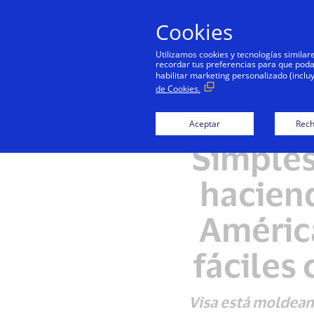
Cookies
Utilizamos cookies y tecnologías simila
recordar tus preferencias para que podamo
habilitar marketing personalizado (inclu
de Cookies.
Aceptar
Rech
Simples
haciend
América
fáciles
Visa está moldeand