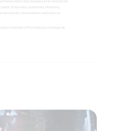
recimiento están relacionados con el volumen de
Ecuador, El Salvador, Guatemala, Honduras,
nternacional de consumidores realizado con
la mejora mediante OTP enviado por mensaje de