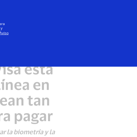
Iniciar sesión / registrarse
Todos
ara
 y
Aviso
isa está
línea en
sean tan
ra pagar
r la biometría y la