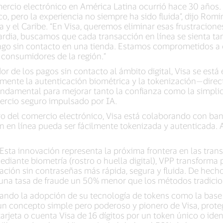
mercio electrónico en América Latina ocurrió hace 30 años
, pero la experiencia no siempre ha sido fluida”, dijo Romin
 y el Caribe. “En Visa, queremos eliminar esas frustracione
ardia, buscamos que cada transacción en línea se sienta t
go sin contacto en una tienda. Estamos comprometidos a co
s consumidores de la región.”
dor de los pagos sin contacto al ámbito digital, Visa se est
mente la autenticación biométrica y la tokenización—direc
undamental para mejorar tanto la confianza como la simpli
ercio seguro impulsado por IA.
turo del comercio electrónico, Visa está colaborando con b
n en línea pueda ser fácilmente tokenizada y autenticada.
Esta innovación representa la próxima frontera en las trans
mediante biometría (rostro o huella digital), VPP transforma
ación sin contraseñas más rápida, segura y fluida. De hech
na tasa de fraude un 50% menor que los métodos tradicio
rando la adopción de su tecnología de tokens como la base
, un concepto simple pero poderoso y pionero de Visa, prote
rjeta o cuenta Visa de 16 dígitos por un token único o ident