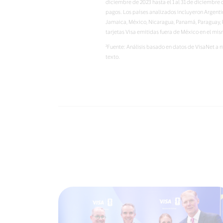
diciembre de 2023 hasta el 1 al 31 de diciembre
pagos. Los países analizados incluyeron Argenti
Jamaica, México, Nicaragua, Panamá, Paraguay, P
tarjetas Visa emitidas fuera de México en el mi
²Fuente: Análisis basado en datos de VisaNet a 
texto.