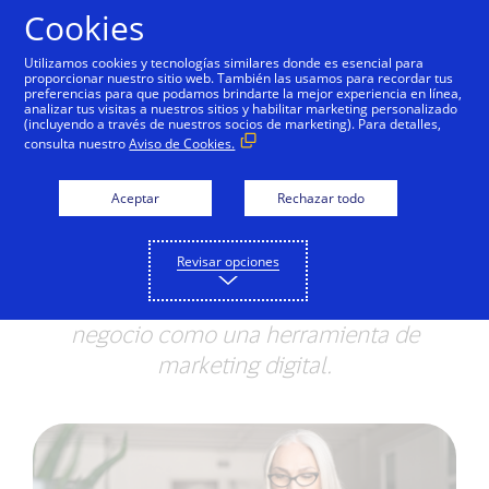
Saltar al contenido
Cookies
Utilizamos cookies y tecnologías similares donde es esencial para
proporcionar nuestro sitio web. También las usamos para recordar tus
preferencias para que podamos brindarte la mejor experiencia en línea,
analizar tus visitas a nuestros sitios y habilitar marketing personalizado
EDUCACIÓN DIGITAL
(incluyendo a través de nuestros socios de marketing). Para detalles,
consulta nuestro
Aviso de Cookies.
Aprovecha WhatsApp
para tu negocio
Aceptar
Rechazar todo
WhatsApp se ha convertido en una de las
Revisar opciones
apps más importantes en el mundo, de
ahí la importancia de incorporarlo al
negocio como una herramienta de
marketing digital.