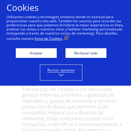
Saltar al contenido
Cookies
Utilizamos cookies y tecnologías similares donde es esencial para
proporcionar nuestro sitio web. También las usamos para recordar tus
preferencias para que podamos brindarte la mejor experiencia en línea,
Soluciones de
analizar tus visitas a nuestros sitios y habilitar marketing personalizado
(incluyendo a través de nuestros socios de marketing). Para detalles,
Mercadeo: Optando
consulta nuestro
Aviso de Cookies.
excluirse
Aceptar
Rechazar todo
Cómo optar a excluirse
Revisar opciones
En algunos países, Visa mejora los Datos de
Transacción de Tarjetas y los utiliza para
generar informes anónimos y globales de
mercadeo y gastos de consumo y de otros
productos de datos que permiten a las
compañías mejorar sus esfuerzos de
marketing. Estas soluciones ayudan a las
compañías a identificar a los consumidores a
los que se pueden dirigir. Por ejemplo, un