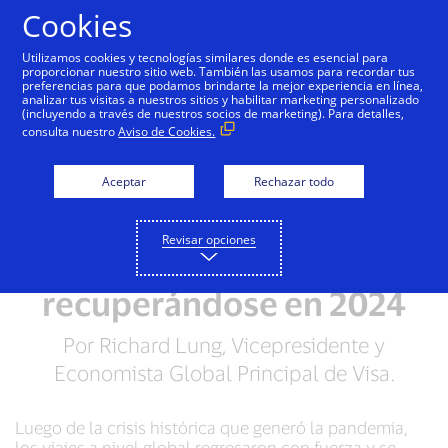
Saltar al contenido
Cookies
Utilizamos cookies y tecnologías similares donde es esencial para
proporcionar nuestro sitio web. También las usamos para recordar tus
preferencias para que podamos brindarte la mejor experiencia en línea,
analizar tus visitas a nuestros sitios y habilitar marketing personalizado
(incluyendo a través de nuestros socios de marketing). Para detalles,
consulta nuestro
Aviso de Cookies.
Aceptar
Rechazar todo
Revisar opciones
Los viajes seguirán
recuperándose en 2024
Por Richard Lung, Vicepresidente y
Economista Global Principal de Visa.
Luego de la crisis histórica que generó la pandemia,
los viajes a nivel global regresaron con fuerza y se